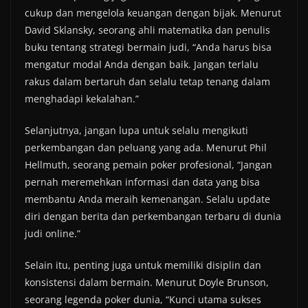
cukup dan mengelola keuangan dengan bijak. Menurut
David Sklansky, seorang ahli matematika dan penulis
buku tentang strategi bermain judi, “Anda harus bisa
mengatur modal Anda dengan baik. Jangan terlalu
rakus dalam bertaruh dan selalu tetap tenang dalam
menghadapi kekalahan.”
Selanjutnya, jangan lupa untuk selalu mengikuti
perkembangan dan peluang yang ada. Menurut Phil
Hellmuth, seorang pemain poker profesional, “Jangan
pernah meremehkan informasi dan data yang bisa
membantu Anda meraih kemenangan. Selalu update
diri dengan berita dan perkembangan terbaru di dunia
judi online.”
Selain itu, penting juga untuk memiliki disiplin dan
konsistensi dalam bermain. Menurut Doyle Brunson,
seorang legenda poker dunia, “Kunci utama sukses