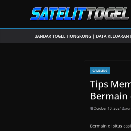
Skip
to
content
BANDAR TOGEL HONGKONG | DATA KELUARAN HK
GAMBLING
Tips Memi
Bermain 
October 10, 2024
ad
Bermain di situs c