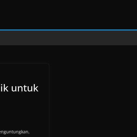
aik untuk
menguntungkan,