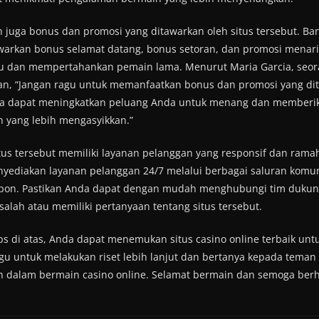
an juga bonus dan promosi yang ditawarkan oleh situs tersebut. Ban
warkan bonus selamat datang, bonus setoran, dan promosi menari
u dan mempertahankan pemain lama. Menurut Maria Garcia, seor
n, “Jangan ragu untuk memanfaatkan bonus dan promosi yang dit
eka dapat meningkatkan peluang Anda untuk menang dan memberi
 yang lebih mengasyikkan.”
itus tersebut memiliki layanan pelanggan yang responsif dan ramah
yediakan layanan pelanggan 24/7 melalui berbagai saluran komunik
lepon. Pastikan Anda dapat dengan mudah menghubungi tim dukun
lah atau memiliki pertanyaan tentang situs tersebut.
ps di atas, Anda dapat menemukan situs casino online terbaik unt
agu untuk melakukan riset lebih lanjut dan bertanya kepada teman
 dalam bermain casino online. Selamat bermain dan semoga berha