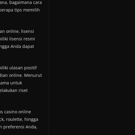
sana, bagaimana cara
berapa tips memilih
n online, lisensi
iki lisensi resmi
ingga Anda dapat
liki ulasan positif
dian online. Menurut
utama untuk
elakukan riset
s casino online
k, roulette, hingga
n preferensi Anda,