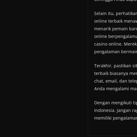
Selain itu, perhatik
online terbaik mena
menarik pemain bar
online berpengalama
casino online. Mer
pengalaman bermain
Terakhir, pastikan s
terbaik biasanya men
chat, email, dan te
Anda mengalami masa
Dengan mengikuti ti
Indonesia. Jangan r
memiliki pengalaman