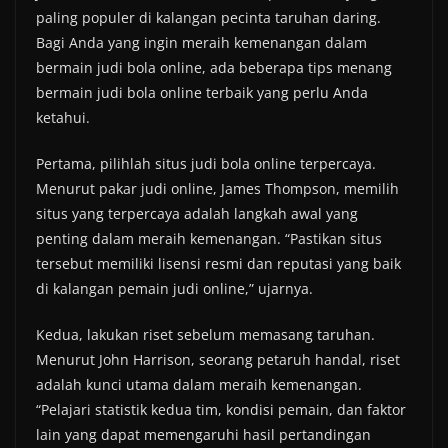
paling populer di kalangan pecinta taruhan daring.
Bagi Anda yang ingin meraih kemenangan dalam
bermain judi bola online, ada beberapa tips menang
bermain judi bola online terbaik yang perlu Anda
ketahui.
Pertama, pilihlah situs judi bola online terpercaya.
Menurut pakar judi online, James Thompson, memilih
situs yang terpercaya adalah langkah awal yang
penting dalam meraih kemenangan. “Pastikan situs
tersebut memiliki lisensi resmi dan reputasi yang baik
di kalangan pemain judi online,” ujarnya.
Kedua, lakukan riset sebelum memasang taruhan.
Menurut John Harrison, seorang petaruh handal, riset
adalah kunci utama dalam meraih kemenangan.
“Pelajari statistik kedua tim, kondisi pemain, dan faktor
lain yang dapat memengaruhi hasil pertandingan