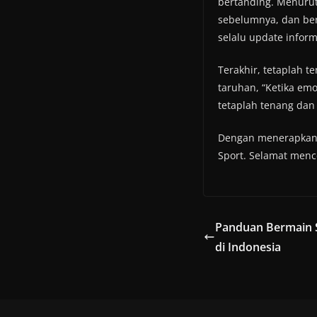
bertanding. Menurut 
sebelumnya, dan ber
selalu update infor
Terakhir, tetaplah 
taruhan, “Ketika emo
tetaplah tenang dan
Dengan menerapkan t
Sport. Selamat menc
Panduan Bermain S
di Indonesia