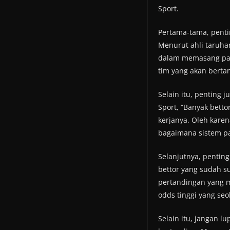
Sport.
Pertama-tama, penti
Menurut ahli taruha
dalam memasang parl
tim yang akan berta
Selain itu, penting
Sport, “Banyak bett
kerjanya. Oleh kar
bagaimana sistem par
Selanjutnya, pentin
bettor yang sudah s
pertandingan yang 
odds tinggi yang se
Selain itu, jangan l