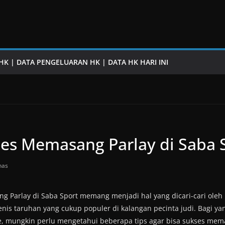
 | DATA PENGELUARAN HK | DATA HK HARI INI
ses Memasang Parlay di Saba 
has
 Parlay di Saba Sport memang menjadi hal yang dicari-cari oleh p
nis taruhan yang cukup populer di kalangan pecinta judi. Bagi ya
e, mungkin perlu mengetahui beberapa tips agar bisa sukses mem