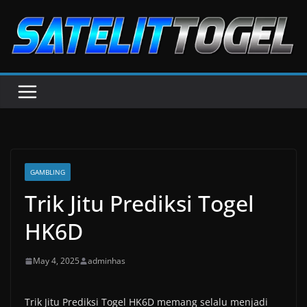
Skip
to
content
GAMBLING
Trik Jitu Prediksi Togel
HK6D
May 4, 2025
adminhas
Trik Jitu Prediksi Togel HK6D memang selalu menjadi